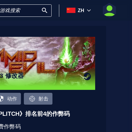
ZH
13 修改器
动作
射击
PLITCH》排名前4的作弊码
费作弊码