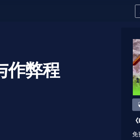
与作弊程
《
免