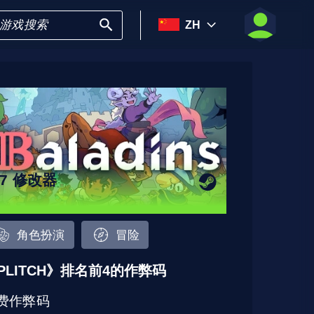
ZH
17 修改器
角色扮演
冒险
PLITCH》排名前4的作弊码
费作弊码