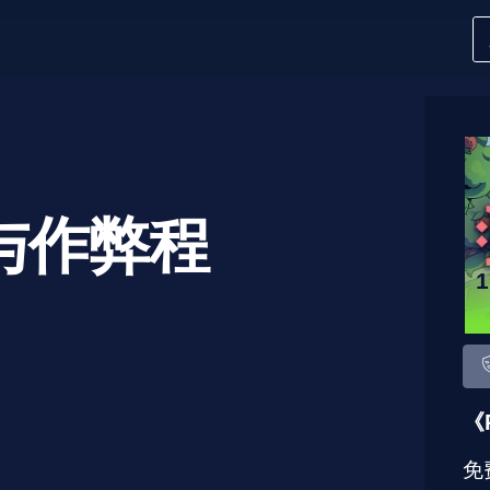
与作弊程
《
免