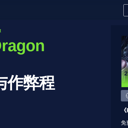
t
Dragon
与作弊程
《
免