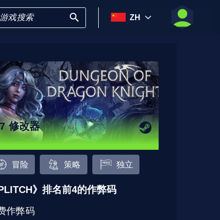
ZH
27 修改器
冒险
策略
独立
PLITCH》排名前4的作弊码
费作弊码