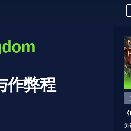
ngdom
与作弊程
《
免