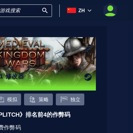
ZH
11 修改器
模拟
策略
独立
PLITCH》排名前4的作弊码
费作弊码