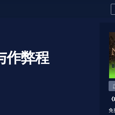
与作弊程
《
免