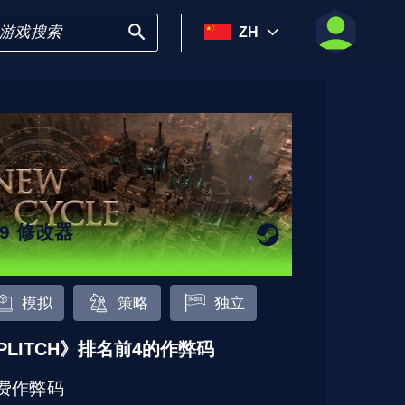
ZH
89 修改器
模拟
策略
独立
PLITCH》排名前4的作弊码
费作弊码