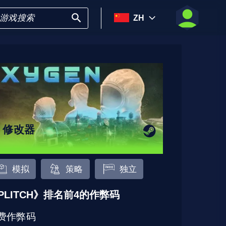
ZH
8 修改器
模拟
策略
独立
PLITCH》排名前4的作弊码
费作弊码