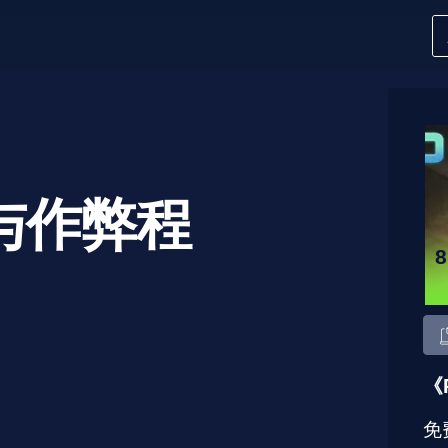
与作弊程
《
免