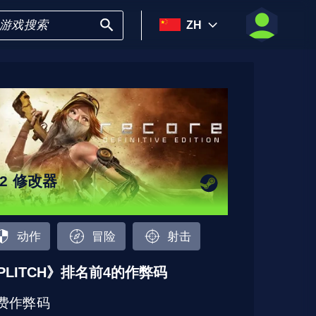
ZH
12 修改器
动作
冒险
射击
PLITCH》排名前4的作弊码
费作弊码