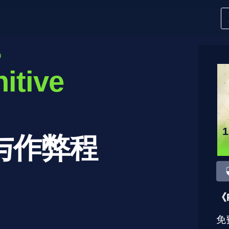
n
itive
与作弊程
《
免